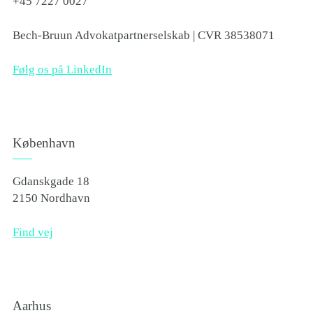
+45 7227 0027
Bech-Bruun Advokatpartnerselskab | CVR 38538071
Følg os på LinkedIn
København
Gdanskgade 18
2150 Nordhavn
Find vej
Aarhus