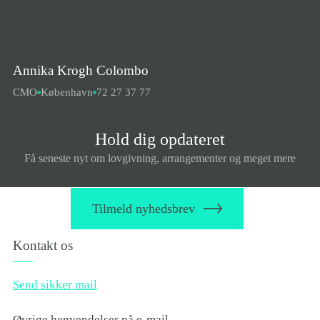
andetsteds, hvilket vil være ulovligt.
Følg os
Hold dig opdateret med vores seneste nyheder på LinkedIn,
Annika Krogh Colombo
eller skriv dig op til at modtage vores nyhedsbrev.
CMO
København
72 27 37 77
Hold dig opdateret
Følg os på LinkedIn
Tilmeld dig nyhedsbreve
Få seneste nyt om lovgivning, arrangementer og meget mere
Tilmeld nyhedsbrev
Kontakt os
Send sikker mail
Øvrige henvendelser på e-mail