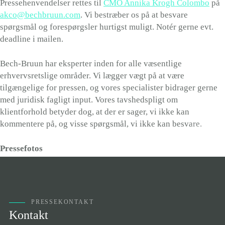
Pressehenvendelser rettes til
CMO Annika Krogh Colombo
på
akco@bechbruun.com
. Vi bestræber os på at besvare
spørgsmål og forespørgsler hurtigst muligt. Notér gerne evt.
deadline i mailen.
Bech-Bruun har eksperter inden for alle væsentlige
erhvervsretslige områder. Vi lægger vægt på at være
tilgængelige for pressen, og vores specialister bidrager gerne
med juridisk fagligt input. Vores tavshedspligt om
klientforhold betyder dog, at der er sager, vi ikke kan
kommentere på, og visse spørgsmål, vi ikke kan besvare.
Pressefotos
Har du brug for Bech-Bruuns logo eller fotos af vores
medarbejdere, ledelse eller kontorer, er du velkommen til at
Læs mere
kontakte
CMO Annika Krogh Colombo
.
PRESSEKONTAKT
Billeder brugt på dette website fra www.colourbox.com er
Kontakt
rettighedsbeskyttet. De må ikke distribueres eller benyttes