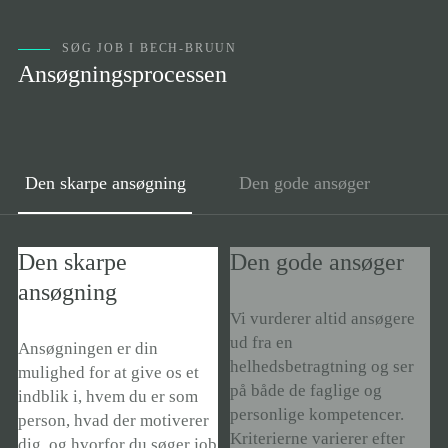
1.7.2026
Power BI & Data Insights-konsulent
SØG JOB I BECH-BRUUN
København
Ansøgningsprocessen
Power BI & Data Insights-konsulent til vores
kontor i København
Den skarpe ansøgning
Den gode ansøger
Den skarpe
Den gode ansøger
ansøgning
Vi vurderer altid ansøgere
ud fra en
Ansøgningen er din
helhedsbetragtning og ser
mulighed for at give os et
på både de faglige og
indblik i, hvem du er som
personlige kompetencer.
person, hvad der motiverer
Kriterierne varierer efter
dig, og hvorfor du søger job