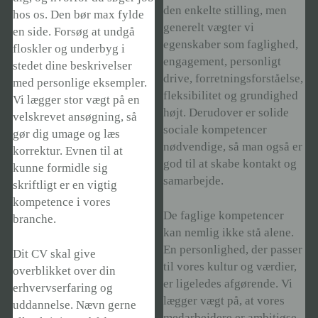
den enkelte stilling, men
hos os. Den bør max fylde
generelt vægter vi
en side. Forsøg at undgå
egenskaber som faglighed,
floskler og underbyg i
engagement, personligt
stedet dine beskrivelser
drive, forretningsforståelse,
med personlige eksempler.
fleksibilitet og grundighed
Vi lægger stor vægt på en
højt. Derudover er solide
velskrevet ansøgning, så
sociale kompetencer
gør dig umage og læs
nødvendige, så man også er
korrektur. Evnen til at
god til at skabe kontakt og
kunne formidle sig
samarbejde.
skriftligt er en vigtig
kompetence i vores
De faglige kompetencer
branche.
kan nemlig ikke stå alene.
En personlighed, der passer
Dit CV skal give
til vores kultur og værdier,
overblikket over din
er ligeledes afgørende. Vi
erhvervserfaring og
lægger vægt på, at vores
uddannelse. Nævn gerne
medarbejdere er ambitiøse