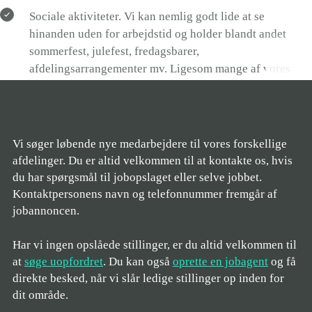
tutor/mentorordninger osv.
Sociale aktiviteter. Vi kan nemlig godt lide at se
hinanden uden for arbejdstid og holder blandt andet
Tilføj også gerne et afsnit
sommerfest, julefest, fredagsbarer,
om dine fritidsinteresser.
afdelingsarrangementer mv. Ligesom mange af vores
Det fortæller nemlig også
medarbejdere tager initiativ til fast at mødes til en
lidt om, hvem du er som
løbetur, fodbold, cykling, padeltennis mv. Vores
Læs mere
person. CV’et må gerne
personaleforening arrangerer også alt fra kulturelle
fylde flere sider, men vis
aktiviteter, såsom teaterture, til julebanko
også samtidig, at du forstår
Vi søger løbende nye medarbejdere til vores forskellige
at prioritere og skrive kort
afdelinger. Du er altid velkommen til at kontakte os, hvis
Prisvindende kantineordning med sund og varieret
og præcist.
du har spørgsmål til jobopslaget eller selve jobbet.
morgen- og frokostbuffet, frisk frugt og mulighed for
Kontaktpersonens navn og telefonnummer fremgår af
aftensmad
Husk at starte med det
jobannoncen.
nyeste, når du oplister din
Massage- og fitnessordning.
uddannelse og dine jobs.
Har vi ingen opslåede stillinger, er du altid velkommen til
at
søge uopfordret
. Du kan også
oprette en jobagent
og få
direkte besked, når vi slår ledige stillinger op inden for
dit område.