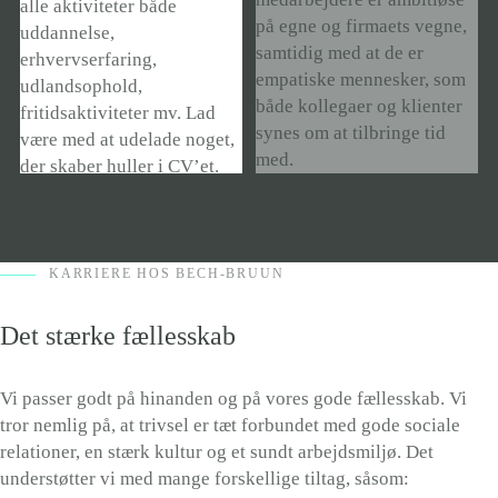
alle aktiviteter både
på egne og firmaets vegne,
uddannelse,
samtidig med at de er
erhvervserfaring,
empatiske mennesker, som
udlandsophold,
både kollegaer og klienter
fritidsaktiviteter mv. Lad
synes om at tilbringe tid
være med at udelade noget,
med.
der skaber huller i CV’et.
Vi synes, det er vigtigt, at
du har lavet andet end at
studere. Derfor tæller alt
KARRIERE HOS BECH-BRUUN
arbejde og aktiviteter med.
Ikke-studierelevant arbejde
Det stærke fællesskab
spiller altså også en rolle,
og du bør derfor ikke
Vi passer godt på hinanden og på vores gode fællesskab. Vi
undlade at nævne dette i dit
tror nemlig på, at trivsel er tæt forbundet med gode sociale
CV. Det gælder for
relationer, en stærk kultur og et sundt arbejdsmiljø. Det
eksempel også frivilligt
understøtter vi med mange forskellige tiltag, såsom:
arbejde, processpil,