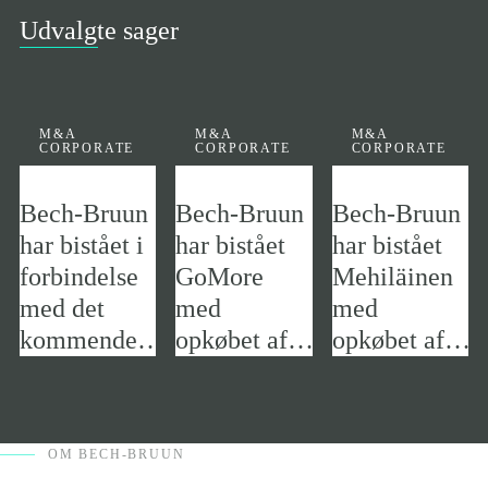
Udvalgte sager
M&A
M&A
M&A
CORPORATE
CORPORATE
CORPORATE
Bech-Bruun
Bech-Bruun
Bech-Bruun
har bistået i
har bistået
har bistået
forbindelse
GoMore
Mehiläinen
med det
med
med
kommende
opkøbet af
opkøbet af
Four
Getaround
Aleris
Seasons-
hotel ved
OM BECH-BRUUN
Kongens