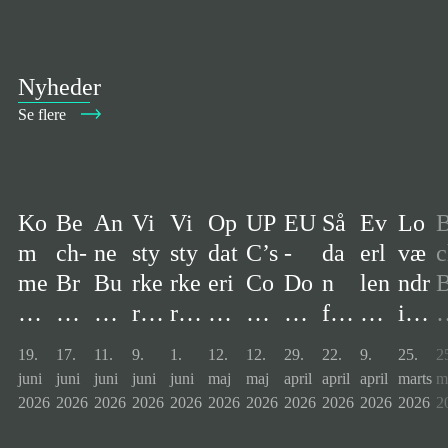
Nyheder
Se flere
Ko
Be
An
Vi
Vi
Op
UP
EU
Så
Ev
Lo
m
ch-
ne
sty
sty
dat
C’s
-
da
erl
væ
c
me
Br
Bu
rke
rke
eri
Co
Do
n
len
ndr
B
nd
uu
hl
r
r
ng
urt
ms
for
ce
ing
u
e
n
Bj
par
Pe
om
of
tol
ber
vin
er
n
19.
17.
11.
9.
1.
12.
12.
29.
22.
9.
25.
2
m
er
elk
tne
opl
net
Ap
en
ed
der
sty
e
juni
juni
juni
juni
juni
maj
maj
april
april
april
marts
m
ær
ige
e
rkr
e
tils
pe
be
er
sto
rke
e
2026
2026
2026
2026
2026
2026
2026
2026
2026
2026
2026
2
kni
n
ud
eds
&
lut
al
ha
I
r
r
d